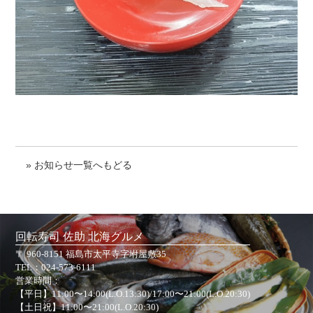
» お知らせ一覧へもどる
回転寿司 佐助 北海グルメ
〒 960-8151 福島市太平寺字坿屋敷35
TEL：
024-573-6111
営業時間：
【平日】11:00〜14:00(L.O.13:30)/17:00〜21:00(L.O.20:30)
【土日祝】11:00〜21:00(L.O.20:30)