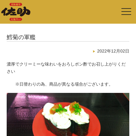
toggl
navig
鱈菊の軍艦
2022年12月02日
濃厚でクリーミーな味わいをおろしポン酢でお召し上がりくだ
さい
※日替わりの為、商品が異なる場合がございます。