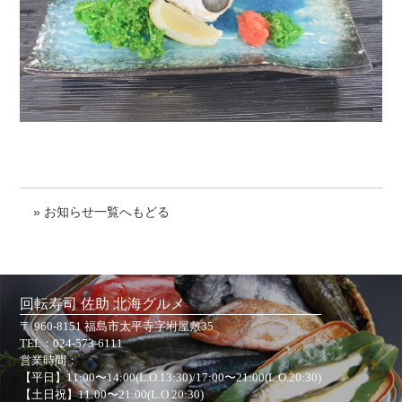
» お知らせ一覧へもどる
回転寿司 佐助 北海グルメ
〒 960-8151 福島市太平寺字坿屋敷35
TEL：
024-573-6111
営業時間：
【平日】11:00〜14:00(L.O.13:30)/17:00〜21:00(L.O.20:30)
【土日祝】11:00〜21:00(L.O.20:30)