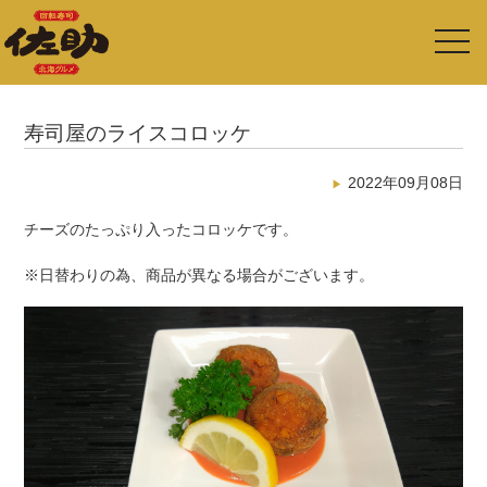
toggl
navig
寿司屋のライスコロッケ
2022年09月08日
チーズのたっぷり入ったコロッケです。
※日替わりの為、商品が異なる場合がございます。