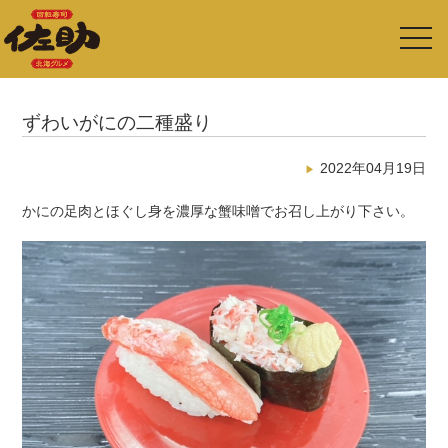
toggl
navig
ずわいがにの二種盛り
2022年04月19日
かにの足肉とほぐし身を濃厚な蟹味噌でお召し上がり下さい。