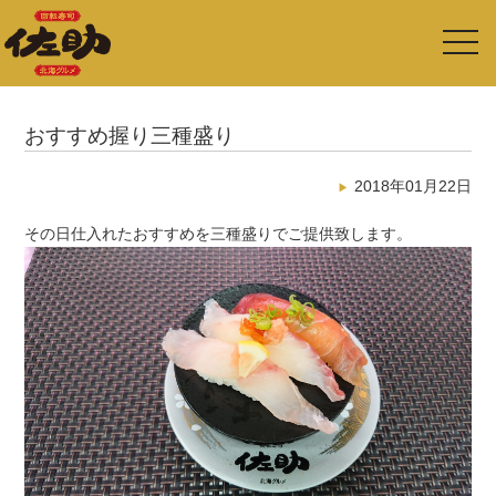
toggl
navig
おすすめ握り三種盛り
2018年01月22日
その日仕入れたおすすめを三種盛りでご提供致します。