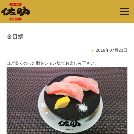
toggl
navig
金目鯛
2018年07月23日
ほど良くのった脂をレモン塩でお楽しみ下さい。