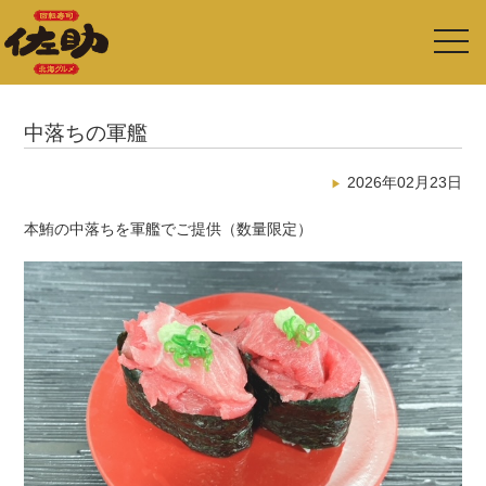
toggl
navig
中落ちの軍艦
2026年02月23日
本鮪の中落ちを軍艦でご提供（数量限定）