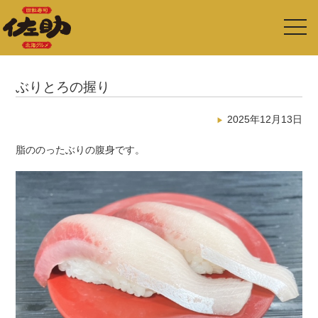
toggl
navig
ぶりとろの握り
2025年12月13日
脂ののったぶりの腹身です。